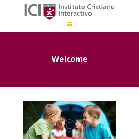
Instituto Cristiano Interactivo
INSTITUCIÓN EDUCATIVA CON ENSEÑANZA BILINGÜE QUE, DESDE 1.997
Welcome
INICIO
NUESTRO COLEGIO
ADMISIONES
STAFF
COMUNICACIÓN
EN