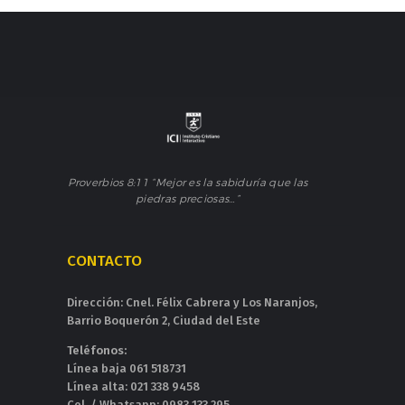
Proverbios 8:11 “Mejor es la sabiduría que las
piedras preciosas…”
CONTACTO
Dirección: Cnel. Félix Cabrera y Los Naranjos,
Barrio Boquerón 2, Ciudad del Este
Teléfonos:
Línea baja 061 518731
Línea alta: 021 338 9458
Cel. / Whatsapp: 0983 133 295