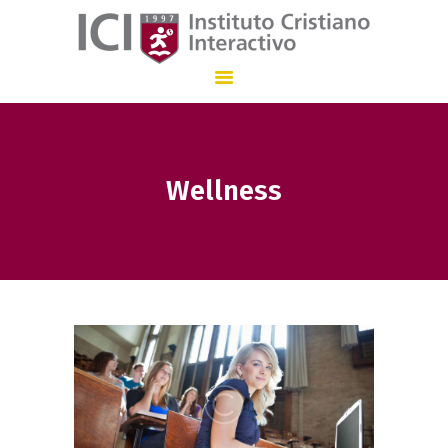
Instituto Cristiano Interactivo
INSTITUCIÓN EDUCATIVA CON ENSEÑANZA BILINGÜE QUE, DESDE 1.997
Wellness
INICIO
NUESTRO COLEGIO
ADMISIONES
STAFF
COMUNICACIÓN
EN