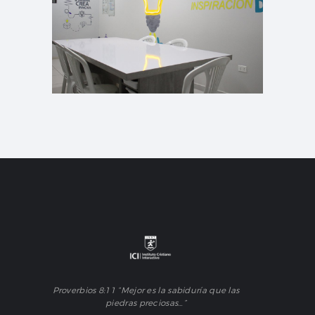
Proverbios 8:11 “Mejor es la sabiduría que las
piedras preciosas…”