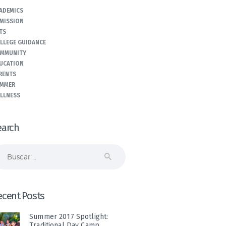
ADEMICS
MISSION
TS
LLEGE GUIDANCE
MMUNITY
UCATION
RENTS
MMER
LLNESS
earch
scar:
ecent Posts
Summer 2017 Spotlight:
Traditional Day Camp