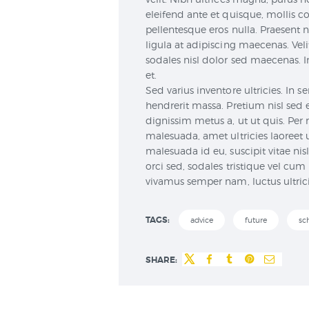
eleifend ante et quisque, mollis 
pellentesque eros nulla. Praesent n
ligula at adipiscing maecenas. Ve
sodales nisl dolor sed maecenas. In
et.
Sed varius inventore ultricies. In 
hendrerit massa. Pretium nisl sed
dignissim metus a, ut ut quis. Per 
malesuada, amet ultricies laoreet 
malesuada id eu, suscipit vitae nis
orci sed, sodales tristique vel cu
vivamus semper nam, luctus ultricie
TAGS:
advice
future
sc
SHARE: