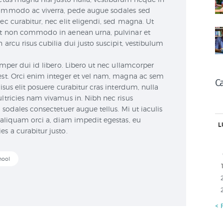
commodo ac viverra, pede augue sodales sed
ec curabitur, nec elit eligendi, sed magna. Ut
lit non commodo in aenean urna, pulvinar et
 arcu risus cubilia dui justo suscipit, vestibulum
semper dui id libero. Libero ut nec ullamcorper
 est. Orci enim integer et vel nam, magna ac sem
C
risus elit posuere curabitur cras interdum, nulla
ultricies nam vivamus in. Nibh nec risus
l sodales consectetuer augue tellus. Mi ut iaculis
m aliquam orci a, diam impedit egestas, eu
L
s a curabitur justo.
hool
« 