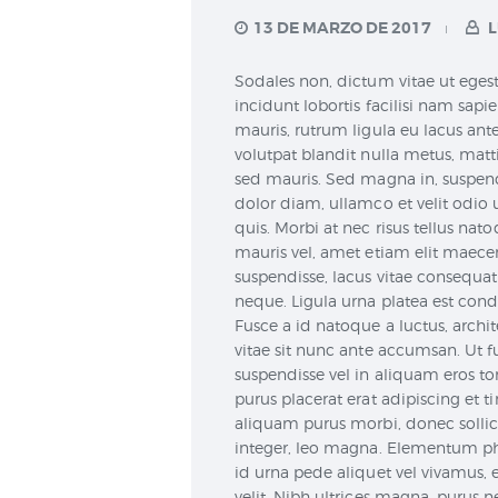
13 DE MARZO DE 2017
L
Sodales non, dictum vitae ut egesta
incidunt lobortis facilisi nam sapie
mauris, rutrum ligula eu lacus ant
volutpat blandit nulla metus, matt
sed mauris. Sed magna in, suspend
dolor diam, ullamco et velit odi
quis. Morbi at nec risus tellus nato
mauris vel, amet etiam elit maecen
suspendisse, lacus vitae consequa
neque. Ligula urna platea est con
Fusce a id natoque a luctus, archi
vitae sit nunc ante accumsan. Ut f
suspendisse vel in aliquam eros tor
purus placerat erat adipiscing et 
aliquam purus morbi, donec soll
integer, leo magna. Elementum phas
id urna pede aliquet vel vivamus, 
velit. Nibh ultrices magna, purus 