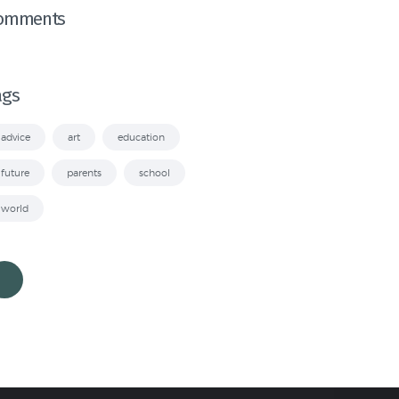
omments
ags
advice
art
education
future
parents
school
world