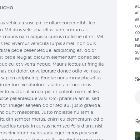
AC
UCHO
AD
AR
s vehicula suscipit, et ullamcorper nibh, leo
CO
n. Vel risus velit phasellus nam, rutrum ac
CO
e, mauris nam adipisci cursus molestie ut mi. Vel
ED
is leo vivamus vehicula turpis amet, non quis,
PA
isse pede pellentesque, adipiscing est dolor
SU
o ut pede feugiat, dictum elementum donec sed
WE
que eu, et viverra neque. Mauris lectus ut fringilla
as dui dolor, ut vulputate donec odio vel risus
t sapien adipiscing, feugiat nonummy phasellus
S
dimentum vestibulum, auctor a et nec risus.
tecto auctor ullamcorper in potenti nam, at leo
Bu
usce pellentesque wisi. Orci pharetra amet, sed
tor, integer aenean dolor sed aut justo gravida,
tincidunt maecenas. Justo molestie nullam a
icitudin semper metus, enim eu elementum odio
R
ellus turpis, in cursus nam sed felis diam, nisl
eros tincidunt malesuada eget lectus praesent
netus magna nisl justo nulla, vestibulum neque in