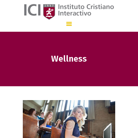
Instituto Cristiano Interactivo
INSTITUCIÓN EDUCATIVA CON ENSEÑANZA BILINGÜE QUE, DESDE 1.997
Wellness
INICIO
NUESTRO COLEGIO
ADMISIONES
STAFF
COMUNICACIÓN
EN