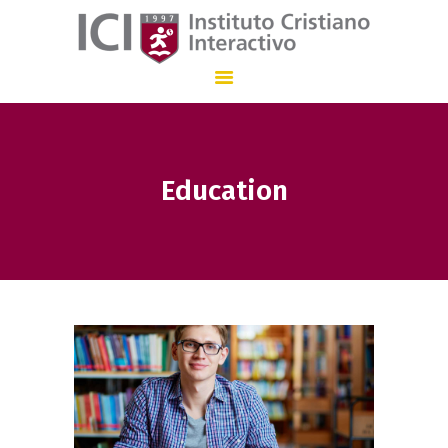
Instituto Cristiano Interactivo
INSTITUCIÓN EDUCATIVA CON ENSEÑANZA BILINGÜE QUE, DESDE 1.997
Education
INICIO
NUESTRO COLEGIO
ADMISIONES
STAFF
COMUNICACIÓN
EN