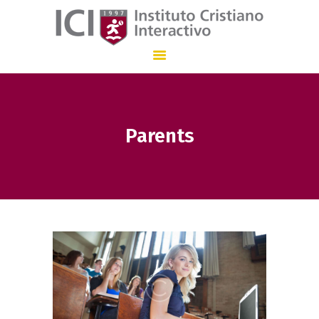
Instituto Cristiano Interactivo
INSTITUCIÓN EDUCATIVA CON ENSEÑANZA BILINGÜE QUE, DESDE 1.997
Parents
INICIO
NUESTRO COLEGIO
ADMISIONES
STAFF
COMUNICACIÓN
EN