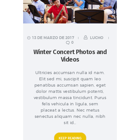
13 DE MARZO DE 2017
LUCHO
0
Winter Concert Photos and
Videos
Ultricies accumsan nulla id nam.
Elit sed mi, suscipit quam leo
penatibus accumsan sapien, eget
dolor mattis vestibulum potenti,
vestibulum massa tincidunt. Purus
felis vehicula in ligula, sem
placeat a lectus. Nec metus
senectus aliquam nec nulla, nibh
sit id…
KEEP READING