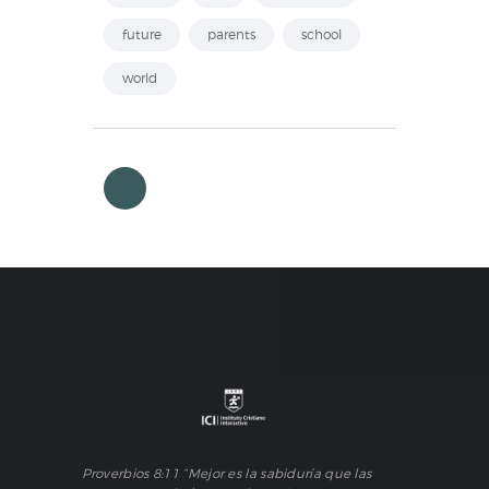
future
parents
school
world
Proverbios 8:11 “Mejor es la sabiduría que las