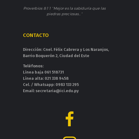
Proverbios 8:11 “Mejor es la sabiduría que las
piedras preciosas…”
CONTACTO
Dirección: Cnel. Félix Cabrera y Los Naranjos,
Barrio Boquerón 2, Ciudad del Este
Teléfonos:
Línea baja 061 518731
Línea alta: 021 338 9458
Cel. / Whatsapp: 0983 133 295
Email: secretaria@ici.edu.py