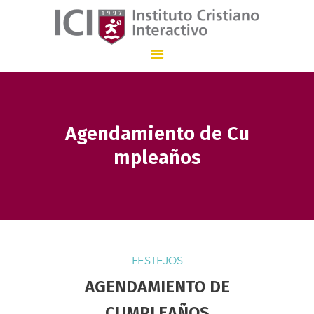
Instituto Cristiano Interactivo
INSTITUCIÓN EDUCATIVA CON ENSEÑANZA BILINGÜE QUE, DESDE 1.997
Agendamiento de Cu
INICIO
NUESTRO COLEGIO
mpleaños
ADMISIONES
STAFF
COMUNICACIÓN
EN
FESTEJOS
AGENDAMIENTO DE
CUMPLEAÑOS